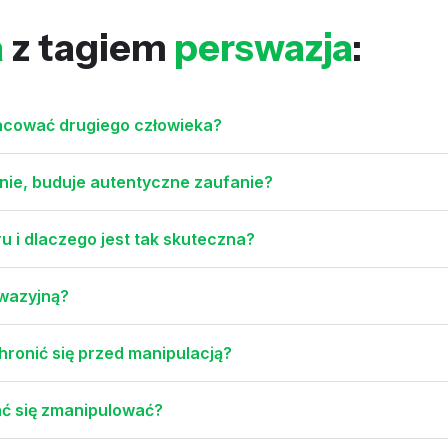
a
z tagiem
perswazja
:
racować drugiego człowieka?
nie, buduje autentyczne zaufanie?
 i dlaczego jest tak skuteczna?
swazyjną?
chronić się przed manipulacją?
dać się zmanipulować?