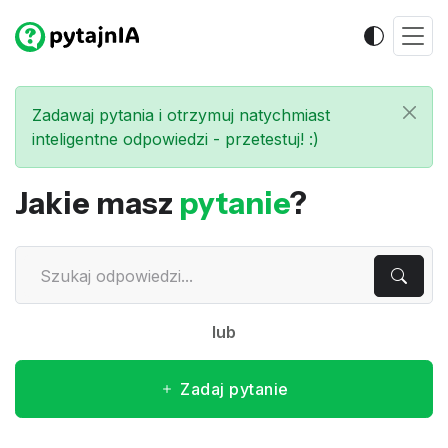
Zadawaj pytania i otrzymuj natychmiast
inteligentne odpowiedzi - przetestuj! :)
Jakie masz
pytanie
?
lub
Zadaj pytanie