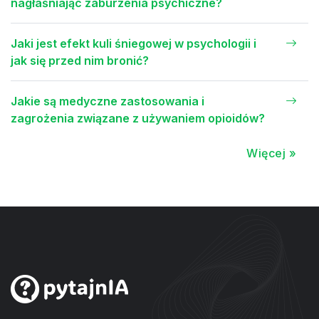
nagłaśniając zaburzenia psychiczne?
Jaki jest efekt kuli śniegowej w psychologii i
jak się przed nim bronić?
Jakie są medyczne zastosowania i
zagrożenia związane z używaniem opioidów?
Więcej »