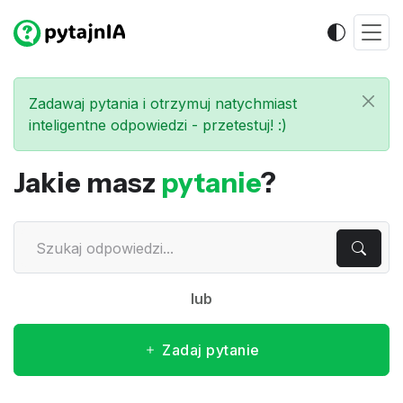
Zadawaj pytania i otrzymuj natychmiast
inteligentne odpowiedzi - przetestuj! :)
Jakie masz
pytanie
?
lub
Zadaj pytanie