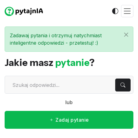
Zadawaj pytania i otrzymuj natychmiast
inteligentne odpowiedzi - przetestuj! :)
Jakie masz
pytanie
?
lub
Zadaj pytanie