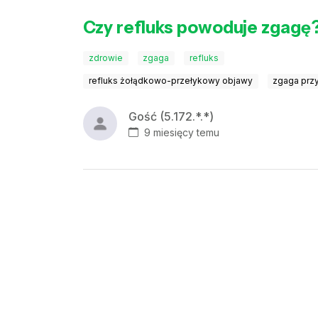
Czy refluks powoduje zgagę
zdrowie
zgaga
refluks
refluks żołądkowo-przełykowy objawy
zgaga przy
Gość (5.172.*.*)
9 miesięcy temu