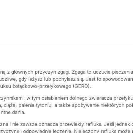
ną z głównych przyczyn zgagi. Zgaga to uczucie pieczenia 
kuczliwe, gdy leżysz lub pochylasz się. Jest to spowodow
efluksu żołądkowo-przełykowego (GERD).
nnikami, w tym osłabieniem dolnego zwieracza przełyku, 
, ciąża, palenie tytoniu, a także spożywanie niektórych po
ntne dania.
a i nie zawsze oznacza przewlekły refluks. Jeśli jednak d
przyczynę i odpowiednie leczenie. Nieleczony refluks mo