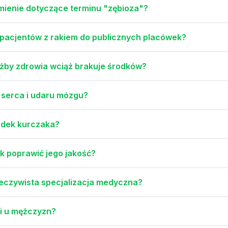
enie dotyczące terminu "zębioza"?
 pacjentów z rakiem do publicznych placówek?
żby zdrowia wciąż brakuje środków?
 serca i udaru mózgu?
udek kurczaka?
ak poprawić jego jakość?
rzeczywista specjalizacja medyczna?
ji u mężczyzn?