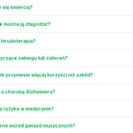
się śmiercią?
k można ją złagodzić?
 hirudoterapia?
tyczące zabiegu lub zaleceń?
 przyniesie więcej korzyści niż szkód?
 a chorobą Alzheimera?
up ryzyka w medycynie?
larne wśród gwiazd muzycznych?