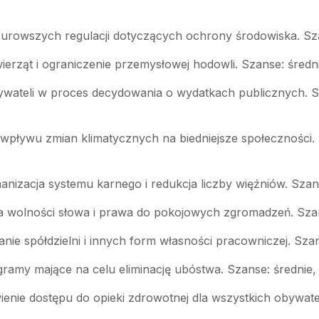
urowszych regulacji dotyczących ochrony środowiska. Sza
erząt i ograniczenie przemysłowej hodowli. Szanse: śred
ywateli w proces decydowania o wydatkach publicznych. 
 wpływu zmian klimatycznych na biedniejsze społeczności.
anizacja systemu karnego i redukcja liczby więźniów. Szan
a wolności słowa i prawa do pokojowych zgromadzeń. Szan
nie spółdzielni i innych form własności pracowniczej. Sza
amy mające na celu eliminację ubóstwa. Szanse: średnie, 
wienie dostępu do opieki zdrowotnej dla wszystkich obywate