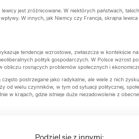
j lewicy jest zróżnicowane. W niektórych państwach, takic
 wpływy. W innych, jak Niemcy czy Francja, skrajna lewica
 wykazuje tendencje wzrostowe, zwłaszcza w kontekście na
neoliberalnych polityk gospodarczych. W Polsce wzrost pop
w w obliczu rosnących problemów społecznych i ekonomicz
 często postrzegane jako radykalne, ale wiele z nich zysk
y od wielu czynników, w tym od sytuacji politycznej, społ
ólnie w krajach, gdzie istnieje duże niezadowolenie z obec
Podziel się z innymi: