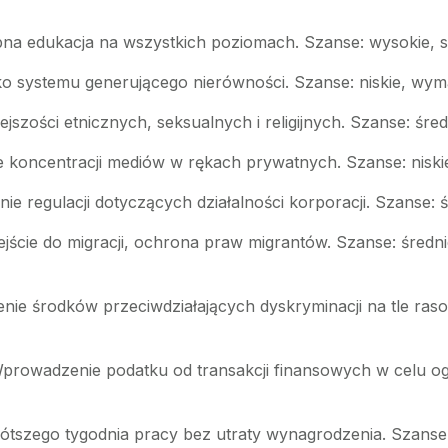
ępna edukacja na wszystkich poziomach. Szanse: wysokie, 
jako systemu generującego nierówności. Szanse: niskie, 
jszości etnicznych, seksualnych i religijnych. Szanse: śr
e koncentracji mediów w rękach prywatnych. Szanse: niskie
ie regulacji dotyczących działalności korporacji. Szanse: śr
jście do migracji, ochrona praw migrantów. Szanse: średni
nie środków przeciwdziałających dyskryminacji na tle ras
Wprowadzenie podatku od transakcji finansowych w celu ogr
ótszego tygodnia pracy bez utraty wynagrodzenia. Szanse: