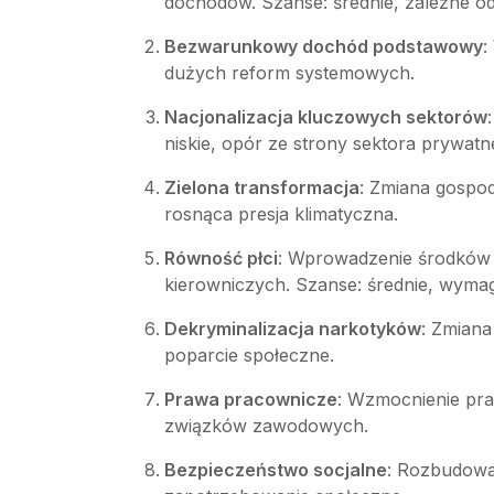
dochodów. Szanse: średnie, zależne od
Bezwarunkowy dochód podstawowy
:
dużych reform systemowych.
Nacjonalizacja kluczowych sektorów
niskie, opór ze strony sektora prywatn
Zielona transformacja
: Zmiana gospod
rosnąca presja klimatyczna.
Równość płci
: Wprowadzenie środków 
kierowniczych. Szanse: średnie, wyma
Dekryminalizacja narkotyków
: Zmiana
poparcie społeczne.
Prawa pracownicze
: Wzmocnienie pra
związków zawodowych.
Bezpieczeństwo socjalne
: Rozbudowa