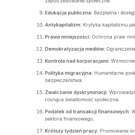
zapotrzebowanie społeczne.
Edukacja publiczna
: Bezpłatna i dost
Antykapitalizm
: Krytyka kapitalizmu 
Prawa mniejszości
: Ochrona praw mnie
Demokratyzacja mediów
: Ograniczeni
Kontrola nad korporacjami
: Wzmocnien
Polityka migracyjna
: Humanitarne pode
bezpieczeństwa.
Zwalczanie dyskryminacji
: Wprowadze
rosnąca świadomość społeczna.
Podatek od transakcji finansowych
: 
sektora finansowego.
Krótszy tydzień pracy
: Promowanie kr