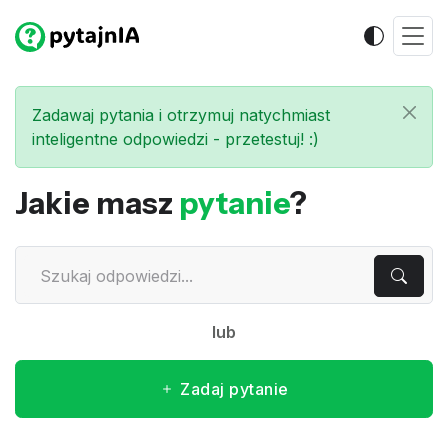
Zadawaj pytania i otrzymuj natychmiast
inteligentne odpowiedzi - przetestuj! :)
Jakie masz
pytanie
?
lub
Zadaj pytanie