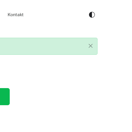
Kontakt