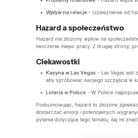
Problemy finansowe
- Hazard wiąże si
Wpływ na relacje
- Uzależnienie od ha
Hazard a społeczeństwo
Hazard ma złożony wpływ na społeczeństwo
tworzenie miejsc pracy. Z drugiej strony, 
Ciekawostki
Kasyna w Las Vegas
- Las Vegas jest 
aby spróbować swojego szczęścia w k
Loteria w Polsce
- W Polsce najpopular
Podsumowując, hazard to złożone zjawisko
dostarczać emocji i potencjalnych wygranych
pytania dotyczące tego tematu, daj mi znać