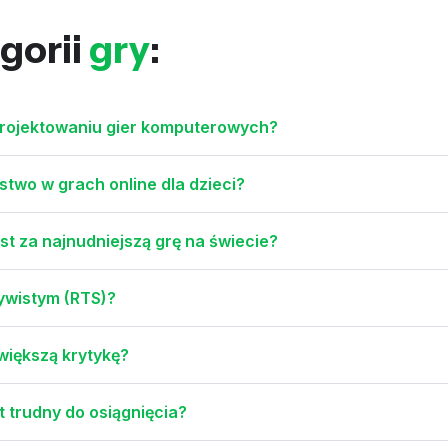
gorii
gry
:
projektowaniu gier komputerowych?
two w grach online dla dzieci?
t za najnudniejszą grę na świecie?
zywistym (RTS)?
większą krytykę?
t trudny do osiągnięcia?