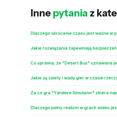
Inne
pytania
z kate
Dlaczego skrócenie czasu jest ważne w 
Jakie rozwiązania zapewniają bezpieczeńs
Co sprawia, że "Desert Bus" uznawana jes
Jakie są zalety i wady gier w czasie rzec
Za co gra "Yandere Simulator" zbiera naj
Dlaczego pełny realizm w grach wideo jes