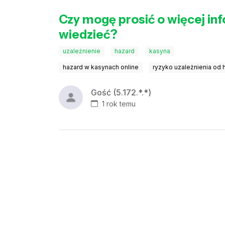
Czy mogę prosić o więcej in
wiedzieć?
uzależnienie
hazard
kasyna
hazard w kasynach online
ryzyko uzależnienia od 
Gość (5.172.*.*)
1 rok temu