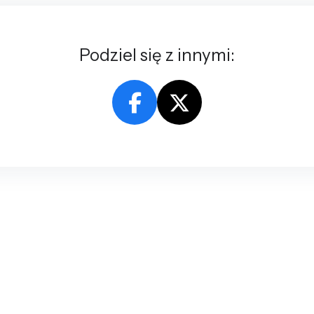
Podziel się z innymi: