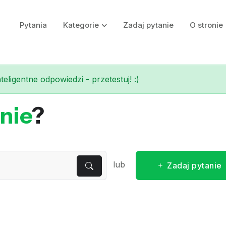
Pytania
Kategorie
Zadaj pytanie
O stronie
eligentne odpowiedzi - przetestuj! :)
nie
?
lub
Zadaj pytanie