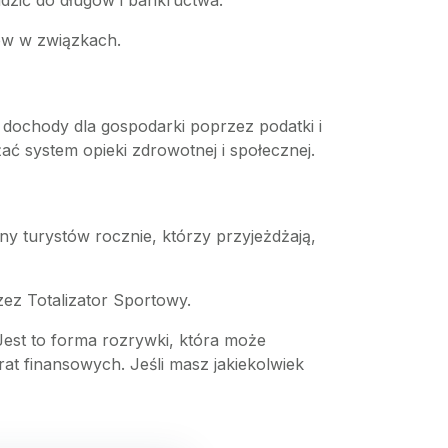
dzić do długów i bankructwa.
mów w związkach.
dochody dla gospodarki poprzez podatki i
ać system opieki zdrowotnej i społecznej.
ony turystów rocznie, którzy przyjeżdżają,
zez Totalizator Sportowy.
est to forma rozrywki, która może
rat finansowych. Jeśli masz jakiekolwiek