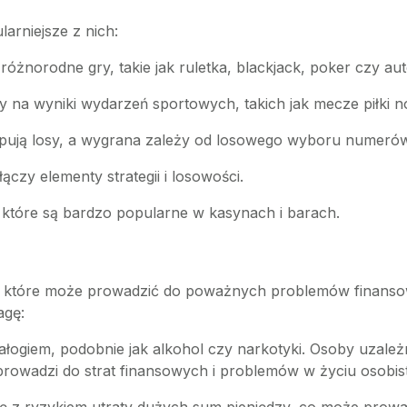
arniejsze z nich:
różnorodne gry, takie jak ruletka, blackjack, poker czy au
y na wyniki wydarzeń sportowych, takich jak mecze piłki no
upują losy, a wygrana zależy od losowego wyboru numerów
ączy elementy strategii i losowości.
które są bardzo popularne w kasynach i barach.
a, które może prowadzić do poważnych problemów finanso
agę:
łogiem, podobnie jak alkohol czy narkotyki. Osoby uzależ
rowadzi do strat finansowych i problemów w życiu osobis