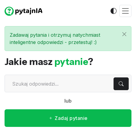
Zadawaj pytania i otrzymuj natychmiast
inteligentne odpowiedzi - przetestuj! :)
Jakie masz
pytanie
?
lub
Zadaj pytanie