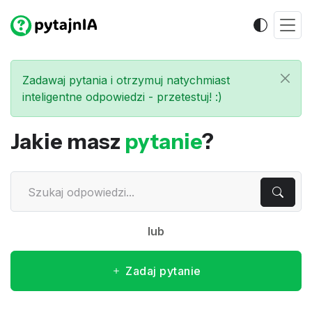
Zadawaj pytania i otrzymuj natychmiast
inteligentne odpowiedzi - przetestuj! :)
Jakie masz
pytanie
?
lub
Zadaj pytanie