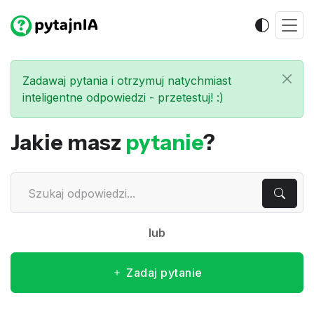
Zadawaj pytania i otrzymuj natychmiast
inteligentne odpowiedzi - przetestuj! :)
Jakie masz
pytanie
?
lub
Zadaj pytanie