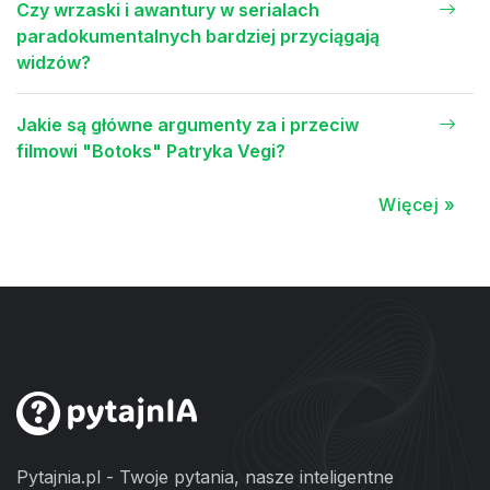
Czy wrzaski i awantury w serialach
paradokumentalnych bardziej przyciągają
widzów?
Jakie są główne argumenty za i przeciw
filmowi "Botoks" Patryka Vegi?
Więcej »
Pytajnia.pl - Twoje pytania, nasze inteligentne