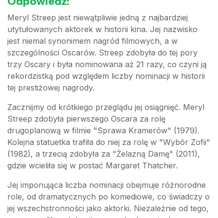
Odpowiedź:
Meryl Streep jest niewątpliwie jedną z najbardziej
utytułowanych aktorek w historii kina. Jej nazwisko
jest niemal synonimem nagród filmowych, a w
szczególności Oscarów. Streep zdobyła do tej pory
trzy Oscary i była nominowana aż 21 razy, co czyni ją
rekordzistką pod względem liczby nominacji w historii
tej prestiżowej nagrody.
Zacznijmy od krótkiego przeglądu jej osiągnięć. Meryl
Streep zdobyła pierwszego Oscara za rolę
drugoplanową w filmie "Sprawa Kramerów" (1979).
Kolejna statuetka trafiła do niej za rolę w "Wybór Zofii"
(1982), a trzecią zdobyła za "Żelazną Damę" (2011),
gdzie wcieliła się w postać Margaret Thatcher.
Jej imponująca liczba nominacji obejmuje różnorodne
role, od dramatycznych po komediowe, co świadczy o
jej wszechstronności jako aktorki. Niezależnie od tego,