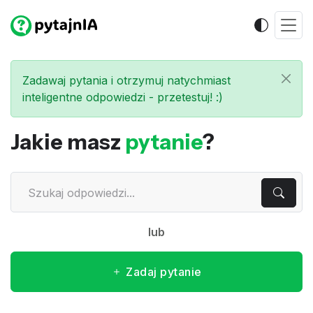
Zadawaj pytania i otrzymuj natychmiast
inteligentne odpowiedzi - przetestuj! :)
Jakie masz
pytanie
?
lub
Zadaj pytanie