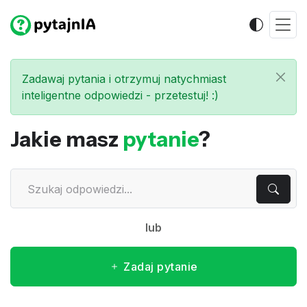
Zadawaj pytania i otrzymuj natychmiast
inteligentne odpowiedzi - przetestuj! :)
Jakie masz
pytanie
?
lub
Zadaj pytanie