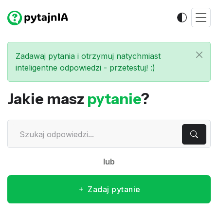
Zadawaj pytania i otrzymuj natychmiast
inteligentne odpowiedzi - przetestuj! :)
Jakie masz
pytanie
?
lub
Zadaj pytanie