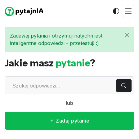
Zadawaj pytania i otrzymuj natychmiast
inteligentne odpowiedzi - przetestuj! :)
Jakie masz
pytanie
?
lub
Zadaj pytanie