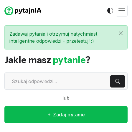
Zadawaj pytania i otrzymuj natychmiast
inteligentne odpowiedzi - przetestuj! :)
Jakie masz
pytanie
?
lub
Zadaj pytanie