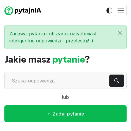
Zadawaj pytania i otrzymuj natychmiast
inteligentne odpowiedzi - przetestuj! :)
Jakie masz
pytanie
?
lub
Zadaj pytanie