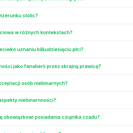
wizerunku stolic?
płciowa w różnych kontekstach?
ciwko uznaniu kilkudziesięciu płci?
ności jako fanaberii przez skrajną prawicę?
akceptacji osób niebinarnych?
aspekty niebinarnności?
ię obowiązkowi posiadania czujnika czadu?