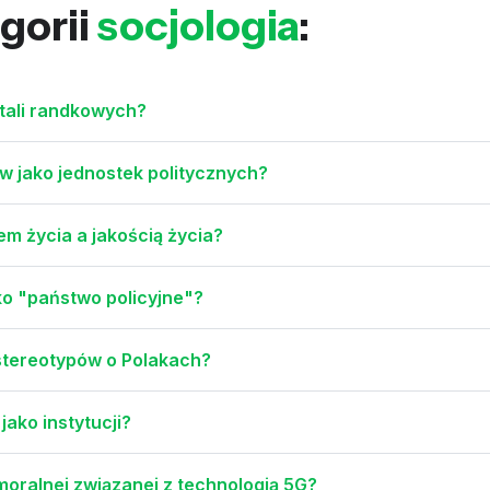
gorii
socjologia
:
rtali randkowych?
tw jako jednostek politycznych?
m życia a jakością życia?
o "państwo policyjne"?
 stereotypów o Polakach?
ako instytucji?
 moralnej związanej z technologią 5G?