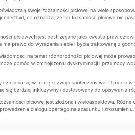
doświadczają swojej tożsamości płciowej na wiele sposobów.
genderfluid, co oznacza, że ich tożsamość płciowa nie pas
amości płciowych jest postrzegane jako kwestia praw człow
a ma prawo do wyrażania siebie i bycia traktowaną z godno
świadomości na temat różnorodności płciowej może prowadzi
 może pomóc w zmniejszeniu dyskryminacji i przemocy wob
y i zmienia się w miarę rozwoju społeczeństwa. Uznanie wi
taje się bardziej inkluzywny i dostosowany do opisywania 
i tożsamości płciowej jest złożona i wieloaspektowa. Różn
 prowadzenie dialogu opartego na szacunku i zrozumieniu.