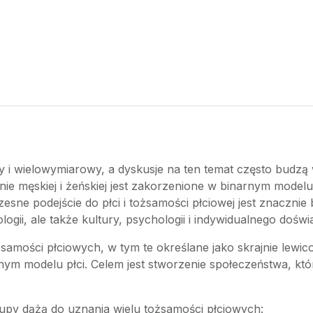
ony i wielowymiarowy, a dyskusje na ten temat często budzą
znie męskiej i żeńskiej jest zakorzenione w binarnym model
sne podejście do płci i tożsamości płciowej jest znacznie 
ologii, ale także kultury, psychologii i indywidualnego doświ
żsamości płciowych, w tym te określane jako skrajnie lewi
nym modelu płci. Celem jest stworzenie społeczeństwa, któr
rupy dążą do uznania wielu tożsamości płciowych: