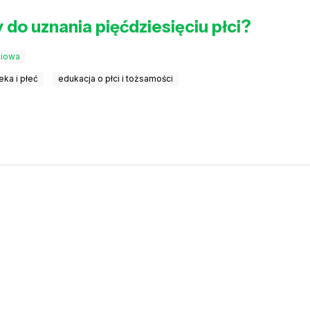
 do uznania pięćdziesięciu płci?
ciowa
eka i płeć
edukacja o płci i tożsamości