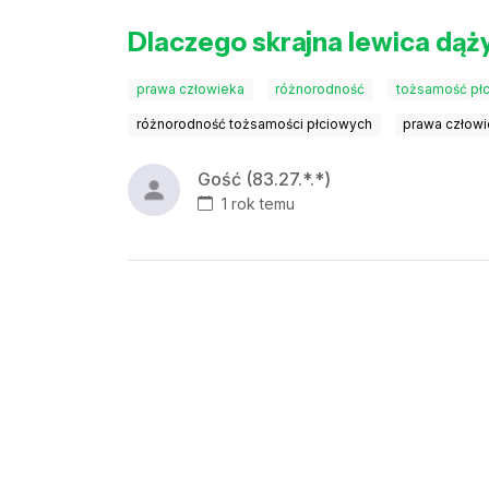
Dlaczego skrajna lewica dąży
prawa człowieka
różnorodność
tożsamość pł
różnorodność tożsamości płciowych
prawa człowi
Gość (83.27.*.*)
1 rok temu