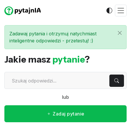
Zadawaj pytania i otrzymuj natychmiast
inteligentne odpowiedzi - przetestuj! :)
Jakie masz
pytanie
?
lub
Zadaj pytanie