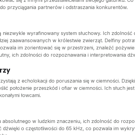
ować się z innymi przedstawicielami swojego gatunku. Co w
 do przyciągania partnerów i odstraszania konkurentów.
ają niezwykle wyrafinowany system słuchowy. Ich zdolność 
ziej zaawansowanych w królestwie zwierząt. Delfiny potra
 pozwala im zorientować się w przestrzeni, znaleźć pożywien
olutny, ich zdolności do rozpoznawania i interpretowania 
rzy
rzystają z echolokacji do poruszania się w ciemności. Dzięk
lić położenie przeszkód i ofiar w ciemności. Ich słuch jes
konałymi łowcami.
a
u absolutnego w ludzkim znaczeniu, ich zdolność do rozpo
eć dźwięki o częstotliwości do 65 kHz, co pozwala im wykry