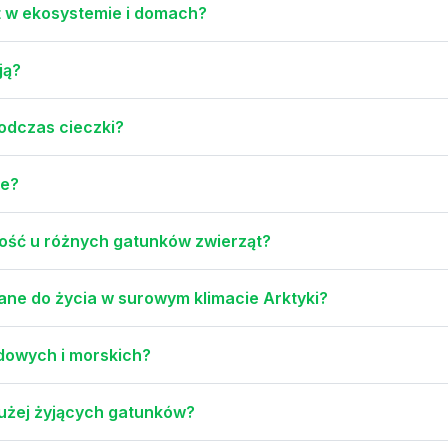
yt w ekosystemie i domach?
ją?
podczas cieczki?
ie?
ość u różnych gatunków zwierząt?
ane do życia w surowym klimacie Arktyki?
ądowych i morskich?
dłużej żyjących gatunków?