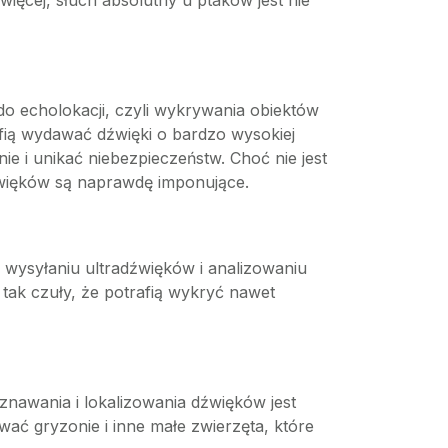
ięcej, słuch absolutny u ptaków jest nie
do echolokacji, czyli wykrywania obiektów
fią wydawać dźwięki o bardzo wysokiej
ie i unikać niebezpieczeństw. Choć nie jest
dźwięków są naprawdę imponujące.
i wysyłaniu ultradźwięków i analizowaniu
t tak czuły, że potrafią wykryć nawet
znawania i lokalizowania dźwięków jest
wać gryzonie i inne małe zwierzęta, które