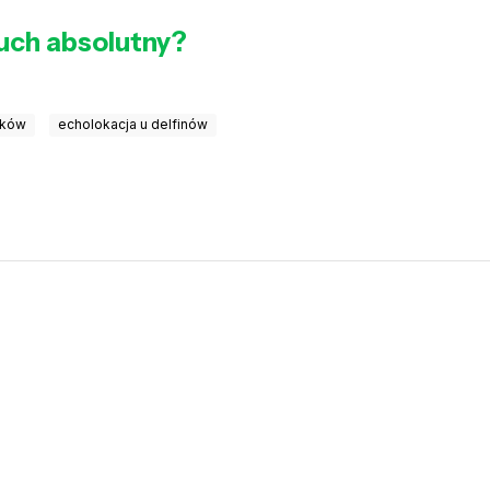
łuch absolutny?
aków
echolokacja u delfinów