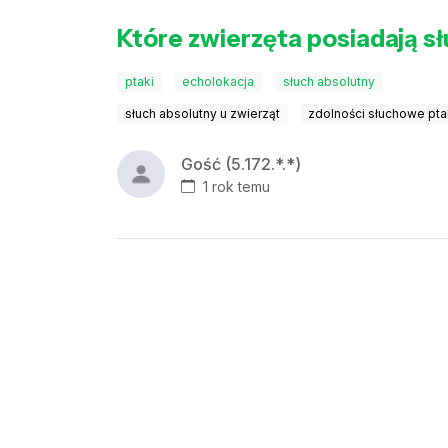
Które zwierzęta posiadają s
ptaki
echolokacja
słuch absolutny
słuch absolutny u zwierząt
zdolności słuchowe pt
Gość (5.172.*.*)
1 rok temu