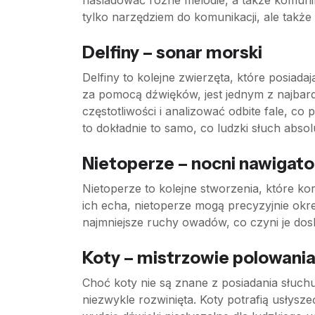
naśladować różne melodie, a także komunik
tylko narzędziem do komunikacji, ale także
Delfiny – sonar morski
Delfiny to kolejne zwierzęta, które posiad
za pomocą dźwięków, jest jednym z najbard
częstotliwości i analizować odbite fale, co
to dokładnie to samo, co ludzki słuch abs
Nietoperze – nocni nawigato
Nietoperze to kolejne stworzenia, które ko
ich echa, nietoperze mogą precyzyjnie okreś
najmniejsze ruchy owadów, co czyni je dos
Koty – mistrzowie polowani
Choć koty nie są znane z posiadania słuch
niezwykle rozwinięta. Koty potrafią usłysz