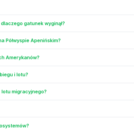
i dlaczego gatunek wyginął?
 na Półwyspie Apenińskim?
nych Amerykanów?
iegu i lotu?
 lotu migracyjnego?
 ekosystemów?