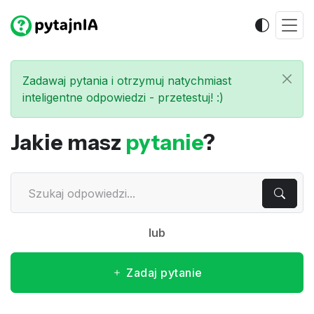
Zadawaj pytania i otrzymuj natychmiast
inteligentne odpowiedzi - przetestuj! :)
Jakie masz
pytanie
?
lub
Zadaj pytanie