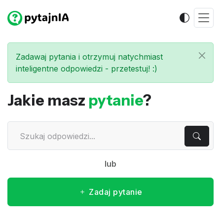
Zadawaj pytania i otrzymuj natychmiast
inteligentne odpowiedzi - przetestuj! :)
Jakie masz
pytanie
?
lub
Zadaj pytanie