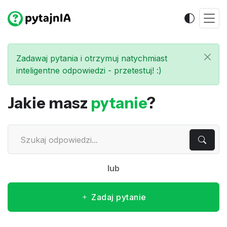
Zadawaj pytania i otrzymuj natychmiast
inteligentne odpowiedzi - przetestuj! :)
Jakie masz
pytanie
?
lub
Zadaj pytanie