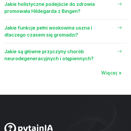
Jakie holistyczne podejście do zdrowia
promowała Hildegarda z Bingen?
Jakie funkcje pełni woskowina uszna i
dlaczego czasem się gromadzi?
Jakie są główne przyczyny chorób
neurodegeneracyjnych i otępiennych?
Więcej »