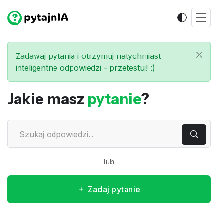
Zadawaj pytania i otrzymuj natychmiast
inteligentne odpowiedzi - przetestuj! :)
Jakie masz
pytanie
?
lub
Zadaj pytanie