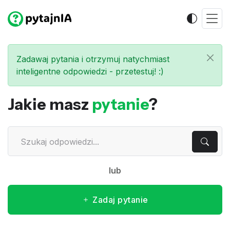
Zadawaj pytania i otrzymuj natychmiast
inteligentne odpowiedzi - przetestuj! :)
Jakie masz
pytanie
?
lub
Zadaj pytanie