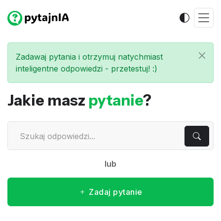
Zadawaj pytania i otrzymuj natychmiast
inteligentne odpowiedzi - przetestuj! :)
Jakie masz
pytanie
?
lub
Zadaj pytanie