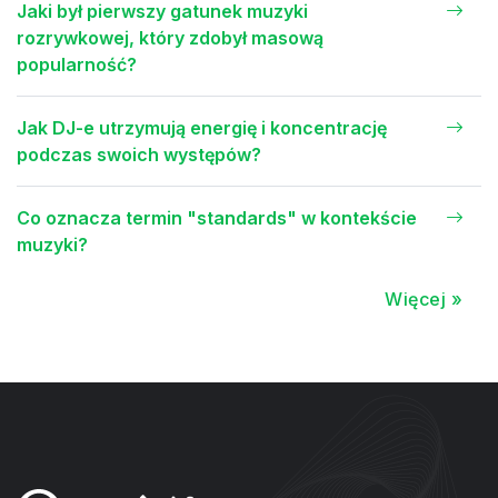
Jaki był pierwszy gatunek muzyki
rozrywkowej, który zdobył masową
popularność?
Jak DJ-e utrzymują energię i koncentrację
podczas swoich występów?
Co oznacza termin "standards" w kontekście
muzyki?
Więcej »