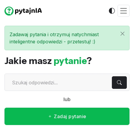
Zadawaj pytania i otrzymuj natychmiast
inteligentne odpowiedzi - przetestuj! :)
Jakie masz
pytanie
?
lub
Zadaj pytanie