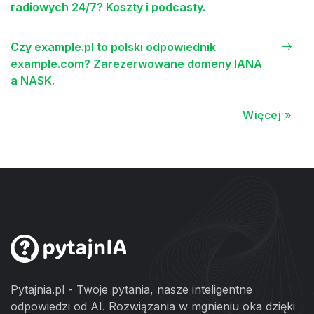
radiowych 24/7? Koszty i podcasty.
Czy example.pl to polski odpowiednik
example.com? Zarezerwowane domeny IANA
a NASK.
Więcej »
Pytajnia.pl - Twoje pytania, nasze inteligentne
odpowiedzi od AI. Rozwiązania w mgnieniu oka dzięki