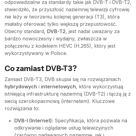
odpowiedzialne za standardy takie jak DVB-T i DVB-T2,
stwierdziło, że przyszłość naziemnej telewizji cyfrowej
nie leży w tworzeniu kolejnej generacji (T3), która
miałaby oferować tylko większą przepustowość.
Obecny standard,
DVB-T2
, jest nadal uważany za
bardzo nowoczesny i wydajny, zwłaszcza w
połączeniu z kodekiem HEVC (H.265), który jest
wykorzystywany w Polsce.
Co zamiast DVB-T3?
Zamiast DVB-T3, DVB skupia się na rozwiązaniach
hybrydowych
i
internetowych
, które wykorzystują
istniejącą infrastrukturę naziemną (DVB-T2) i łączą ją z
siecią szerokopasmową (internetem). Kluczowe
rozwiązania to:
DVB-I (Internet):
Specyfikacja, która pozwala na
odkrywanie i oglądanie usług telewizyjnych
(zarówno nadawanych naziemnie, jak i