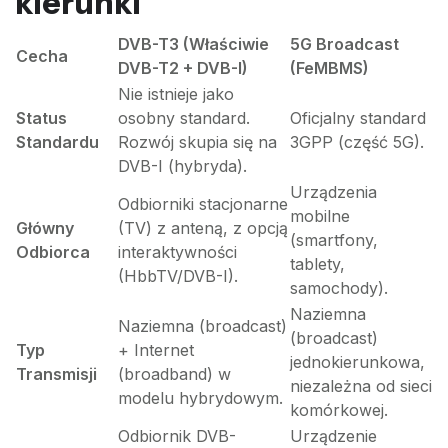
kierunki
DVB-T3 (Właściwie
5G Broadcast
Cecha
DVB-T2 + DVB-I)
(FeMBMS)
Nie istnieje jako
Status
osobny standard.
Oficjalny standard
Standardu
Rozwój skupia się na
3GPP (część 5G).
DVB-I (hybryda).
Urządzenia
Odbiorniki stacjonarne
mobilne
Główny
(TV) z anteną, z opcją
(smartfony,
Odbiorca
interaktywności
tablety,
(HbbTV/DVB-I).
samochody).
Naziemna
Naziemna (broadcast)
(broadcast)
Typ
+ Internet
jednokierunkowa,
Transmisji
(broadband) w
niezależna od sieci
modelu hybrydowym.
komórkowej.
Odbiornik DVB-
Urządzenie