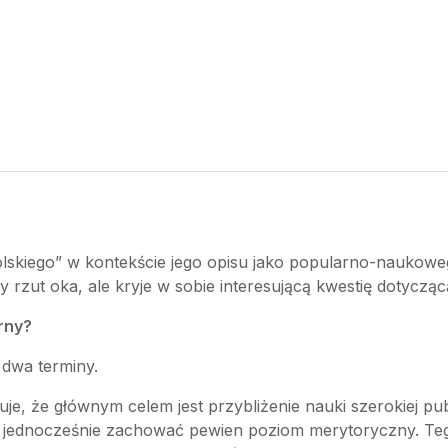
a polskiego” w kontekście jego opisu jako popularno-nauk
zut oka, ale kryje w sobie interesującą kwestię dotyczącą 
rny?
 dwa terminy.
uje, że głównym celem jest przybliżenie nauki szerokiej publ
się jednocześnie zachować pewien poziom merytoryczny. Teg