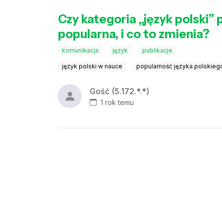
Czy kategoria „język polski
popularna, i co to zmienia?
komunikacja
język
publikacje
język polski w nauce
popularność języka polskieg
Gość (5.172.*.*)
1 rok temu