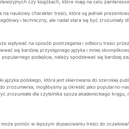
ewizyjnych czy książkach, które mają na celu zainteresow
da na naukowy charakter treści, które są jednak prezento
zegółowy i techniczny, ale nadal stara się być zrozumiały d
 wpływać na sposób postrzegania i odbioru treści przez o
wać się bardziej przystępnego języka i mniej skomplikow
popularnego podejścia, należy spodziewać się bardziej z
 języka polskiego, która jest skierowana do szerokiej publ
 zrozumienia, moglibyśmy ją określić jako popularno-nau
ę być zrozumiała dla czytelnika spoza akademickiego kręgu
mi może pomóc w lepszym dopasowaniu treści do oczekiwa