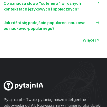
Co oznacza słowo "sutenera" w różnych
kontekstach językowych i społecznych?
Jak różni się podejście popularno-naukowe
od naukowo-popularnego?
Więcej »
Pytajnia.pl - Twoje pytania, nasze inteligentne
odpowiedzi od AI. Rozwiązania w mgnieniu oka dzięki