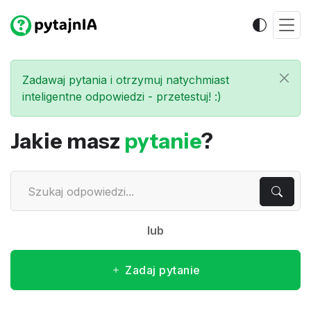
Zadawaj pytania i otrzymuj natychmiast
inteligentne odpowiedzi - przetestuj! :)
Jakie masz
pytanie
?
lub
Zadaj pytanie