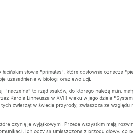
 łacińskim słowie "primates", które dosłownie oznacza "pi
e uzasadnienie w biologii oraz ewolucji.
, "naczelne" to rząd ssaków, do którego należą m.in. małpy
zez Karola Linneusza w XVIII wieku w jego dziele "System
ę tych zwierząt w świecie przyrody, zwłaszcza ze względu 
które czynią je wyjątkowymi. Przede wszystkim mają rozwin
munikacji. Ich oczy są umieszczone z przodu głowy, co p