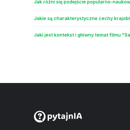
Jak różni się podejście popularno-nauk
Jakie są charakterystyczne cechy krajo
Jaki jest kontekst i główny temat filmu "S