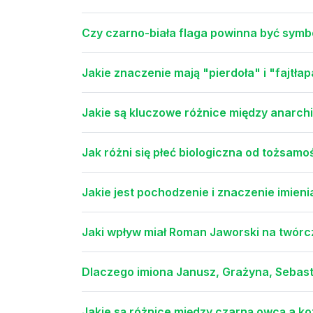
Czy czarno-biała flaga powinna być sym
Jakie znaczenie mają "pierdoła" i "fajtł
Jakie są kluczowe różnice między anarc
Jak różni się płeć biologiczna od tożsamo
Jakie jest pochodzenie i znaczenie imien
Jaki wpływ miał Roman Jaworski na twór
Dlaczego imiona Janusz, Grażyna, Sebast
Jakie są różnice między czarną owcą a k