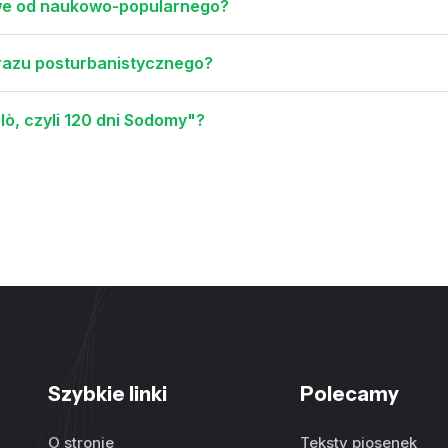
owe od naukowo-popularnego?
brazu posturbanistycznego?
alò, czyli 120 dni Sodomy"?
Szybkie linki
Polecamy
O stronie
Teksty piosenek