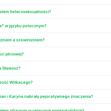
bolem heteroseksualności?
apa" w języku potocznym?
hizmem a szowinizmem?
ści płciowej?
ia Sławosz?
czość Witkacego?
ian i Karyna nabrały pejoratywnego znaczenia?
ozłem ofiarnym w relacjach międzyludzkich?