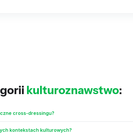
gorii
kulturoznawstwo
:
yczne cross-dressingu?
żnych kontekstach kulturowych?