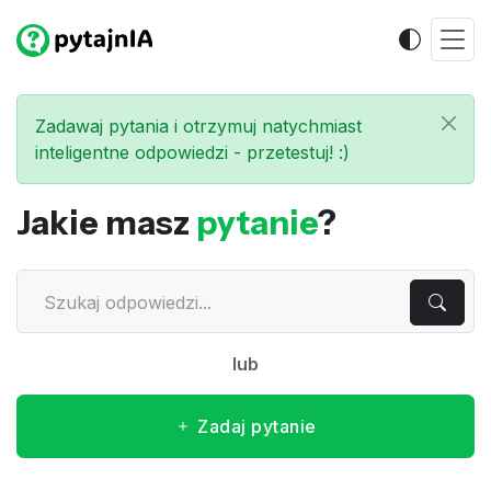
Zadawaj pytania i otrzymuj natychmiast
inteligentne odpowiedzi - przetestuj! :)
Jakie masz
pytanie
?
lub
Zadaj pytanie