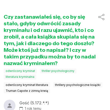
Czy zastanawiałeś się, co by się
stało, gdyby odwrócić zasady
kryminału i od razu ujawnić, kto i co
zrobił, a cała książka skupiała się na
tym, jak i dlaczego do tego doszło?
Może ktoś już to napisał? I czy w
takim przypadku można by to nadal
nazwać kryminałem?
odwrócony kryminał
thriller psychologiczny
literatura kryminalna
odwrócony kryminał literatura
thrillery psychologiczne książki
Truman Capote z zimną krwią
Gość (5.172.*.*)
1 rok temu