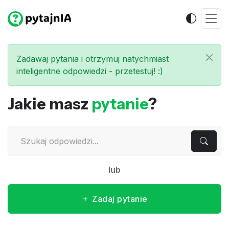
Zadawaj pytania i otrzymuj natychmiast
inteligentne odpowiedzi - przetestuj! :)
Jakie masz
pytanie
?
lub
Zadaj pytanie