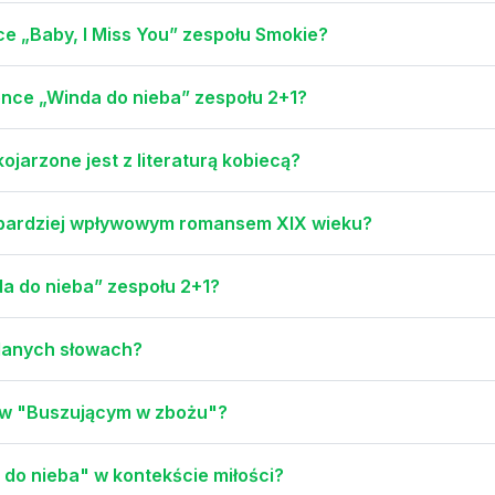
e „Baby, I Miss You” zespołu Smokie?
ence „Winda do nieba” zespołu 2+1?
jarzone jest z literaturą kobiecą?
jbardziej wpływowym romansem XIX wieku?
da do nieba” zespołu 2+1?
danych słowach?
 w "Buszującym w zbożu"?
 do nieba" w kontekście miłości?