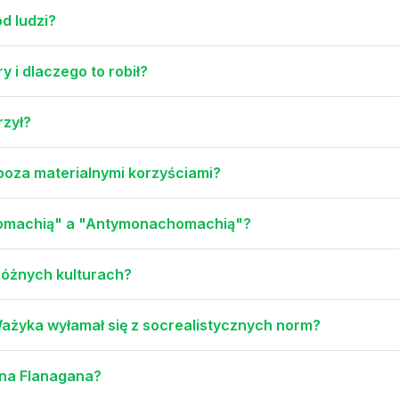
d ludzi?
 i dlaczego to robił?
rzył?
 poza materialnymi korzyściami?
homachią" a "Antymonachomachią"?
 różnych kulturach?
Ważyka wyłamał się z socrealistycznych norm?
na Flanagana?