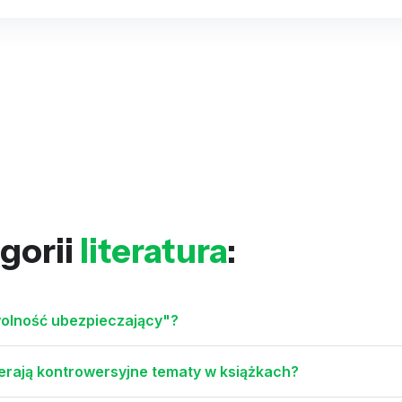
gorii
literatura
:
y wolność ubezpieczający"?
ierają kontrowersyjne tematy w książkach?