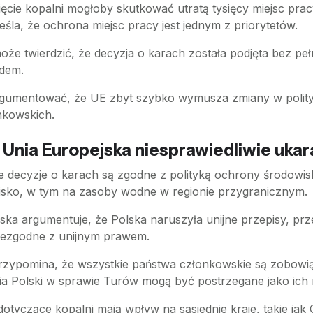
ęcie kopalni mogłoby skutkować utratą tysięcy miejsc prac
la, że ochrona miejsc pracy jest jednym z priorytetów.
może twierdzić, że decyzja o karach została podjęta bez pe
ądem.
rgumentować, że UE zbyt szybko wymusza zmiany w polityc
nkowskich.
Unia Europejska niesprawiedliwie ukara
e decyzje o karach są zgodne z polityką ochrony środowis
wisko, w tym na zasoby wodne w regionie przygranicznym.
jska argumentuje, że Polska naruszyła unijne przepisy, p
niezgodne z unijnym prawem.
rzypomina, że wszystkie państwa członkowskie są zobowi
nia Polski w sprawie Turów mogą być postrzegane jako ich 
dotyczące kopalni mają wpływ na sąsiednie kraje, takie ja