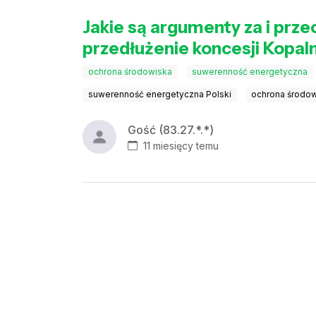
Jakie są argumenty za i prze
przedłużenie koncesji Kopa
ochrona środowiska
suwerenność energetyczna
suwerenność energetyczna Polski
ochrona środo
Gość (83.27.*.*)
11 miesięcy temu