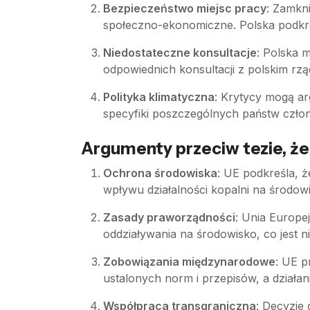
Bezpieczeństwo miejsc pracy
: Zamkni
społeczno-ekonomiczne. Polska podkreś
Niedostateczne konsultacje
: Polska 
odpowiednich konsultacji z polskim rz
Polityka klimatyczna
: Krytycy mogą a
specyfiki poszczególnych państw czło
Argumenty przeciw tezie, że 
Ochrona środowiska
: UE podkreśla, ż
wpływu działalności kopalni na środo
Zasady praworządności
: Unia Europe
oddziaływania na środowisko, co jest 
Zobowiązania międzynarodowe
: UE p
ustalonych norm i przepisów, a działa
Współpraca transgraniczna
: Decyzje 