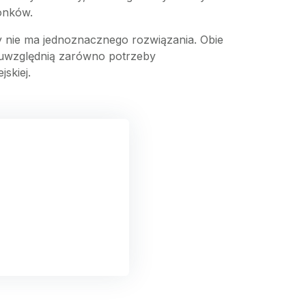
łonków.
y nie ma jednoznacznego rozwiązania. Obie
e uwzględnią zarówno potrzeby
skiej.