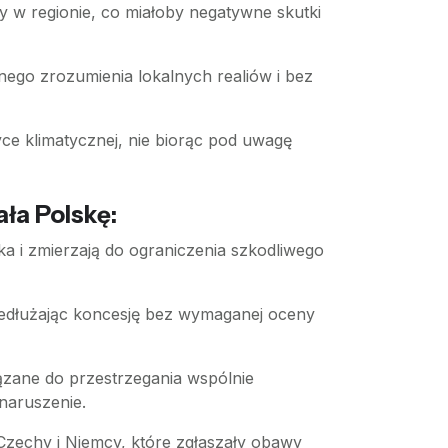
y w regionie, co miałoby negatywne skutki
łnego zrozumienia lokalnych realiów i bez
e klimatycznej, nie biorąc pod uwagę
ła Polskę:
ka i zmierzają do ograniczenia szkodliwego
rzedłużając koncesję bez wymaganej oceny
ązane do przestrzegania wspólnie
naruszenie.
k Czechy i Niemcy, które zgłaszały obawy