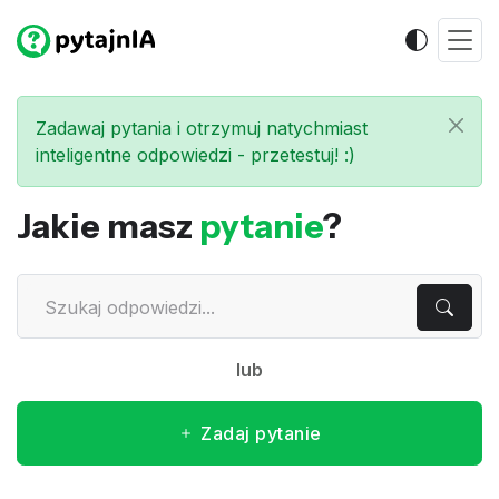
Zadawaj pytania i otrzymuj natychmiast
inteligentne odpowiedzi - przetestuj! :)
Jakie masz
pytanie
?
lub
Zadaj pytanie