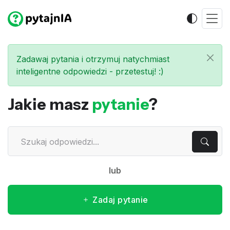
Zadawaj pytania i otrzymuj natychmiast
inteligentne odpowiedzi - przetestuj! :)
Jakie masz
pytanie
?
lub
Zadaj pytanie