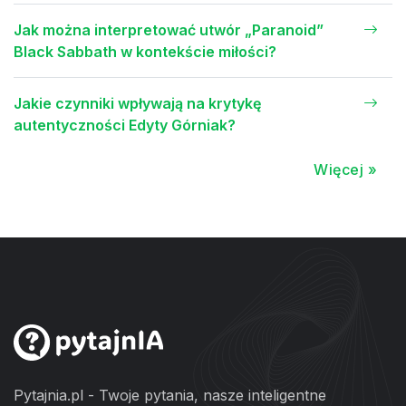
Jak można interpretować utwór „Paranoid”
Black Sabbath w kontekście miłości?
Jakie czynniki wpływają na krytykę
autentyczności Edyty Górniak?
Więcej »
Pytajnia.pl - Twoje pytania, nasze inteligentne