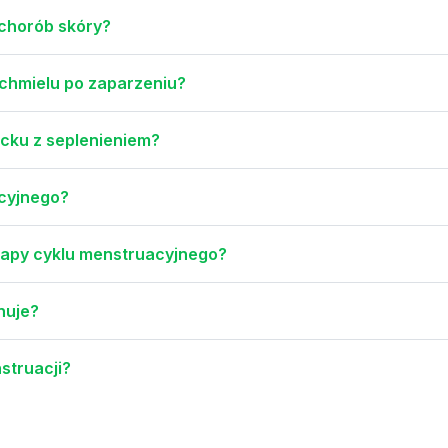
 chorób skóry?
 chmielu po zaparzeniu?
ecku z seplenieniem?
acyjnego?
 etapy cyklu menstruacyjnego?
onuje?
nstruacji?