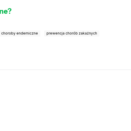
nne?
e choroby endemiczne
prewencja chorób zakaźnych