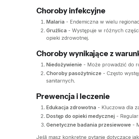
Choroby infekcyjne
Malaria
- Endemiczna w wielu regionac
Gruźlica
- Występuje w różnych częścia
opieki zdrowotnej.
Choroby wynikające z warun
Niedożywienie
- Może prowadzić do r
Choroby pasożytnicze
- Często wystę
sanitarnych.
Prewencja i leczenie
Edukacja zdrowotna
- Kluczowa dla za
Dostęp do opieki medycznej
- Regular
Genetyczne badania przesiewowe
- M
Jeśli masz konkretne pytanie dotyczące jak