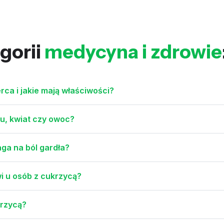
gorii
medycyna i zdrowie
rca i jakie mają właściwości?
su, kwiat czy owoc?
ga na ból gardła?
i u osób z cukrzycą?
krzycą?