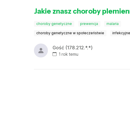
Jakie znasz choroby plemie
choroby genetyczne
prewencja
malaria
choroby genetyczne w społeczeństwie
infekcyjn
Gość (178.212.*.*)
1 rok temu