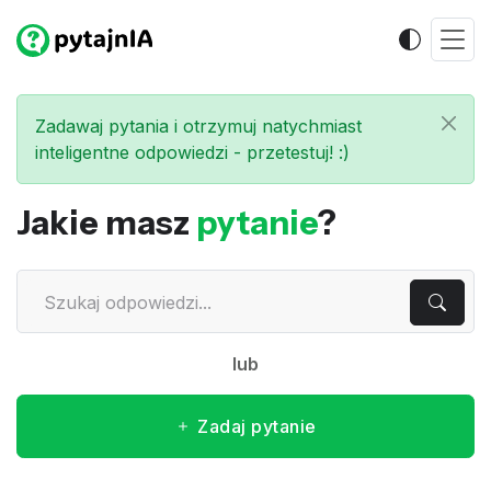
Zadawaj pytania i otrzymuj natychmiast
inteligentne odpowiedzi - przetestuj! :)
Jakie masz
pytanie
?
lub
Zadaj pytanie