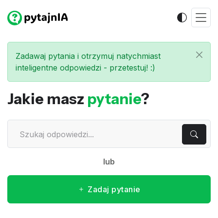
Zadawaj pytania i otrzymuj natychmiast
inteligentne odpowiedzi - przetestuj! :)
Jakie masz
pytanie
?
lub
Zadaj pytanie