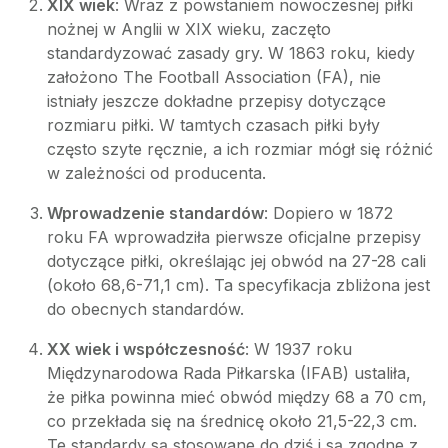
XIX wiek
: Wraz z powstaniem nowoczesnej piłki
nożnej w Anglii w XIX wieku, zaczęto
standardyzować zasady gry. W 1863 roku, kiedy
założono The Football Association (FA), nie
istniały jeszcze dokładne przepisy dotyczące
rozmiaru piłki. W tamtych czasach piłki były
często szyte ręcznie, a ich rozmiar mógł się różnić
w zależności od producenta.
Wprowadzenie standardów
: Dopiero w 1872
roku FA wprowadziła pierwsze oficjalne przepisy
dotyczące piłki, określając jej obwód na 27-28 cali
(około 68,6-71,1 cm). Ta specyfikacja zbliżona jest
do obecnych standardów.
XX wiek i współczesność
: W 1937 roku
Międzynarodowa Rada Piłkarska (IFAB) ustaliła,
że piłka powinna mieć obwód między 68 a 70 cm,
co przekłada się na średnicę około 21,5-22,3 cm.
Te standardy są stosowane do dziś i są zgodne z