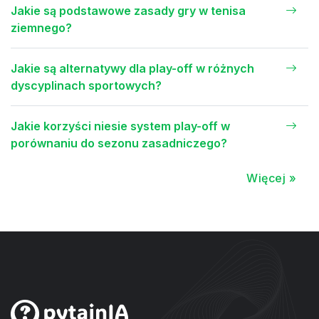
Jakie są podstawowe zasady gry w tenisa
ziemnego?
Jakie są alternatywy dla play-off w różnych
dyscyplinach sportowych?
Jakie korzyści niesie system play-off w
porównaniu do sezonu zasadniczego?
Więcej »