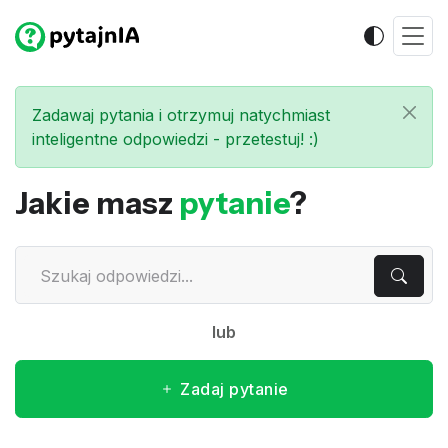
Zadawaj pytania i otrzymuj natychmiast
inteligentne odpowiedzi - przetestuj! :)
Jakie masz
pytanie
?
lub
Zadaj pytanie