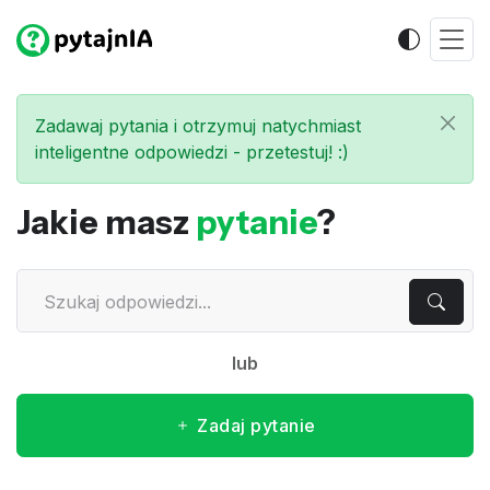
Zadawaj pytania i otrzymuj natychmiast
inteligentne odpowiedzi - przetestuj! :)
Jakie masz
pytanie
?
lub
Zadaj pytanie