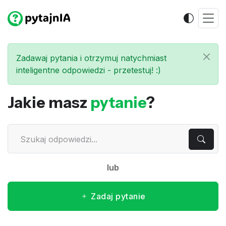
Zadawaj pytania i otrzymuj natychmiast
inteligentne odpowiedzi - przetestuj! :)
Jakie masz
pytanie
?
lub
Zadaj pytanie