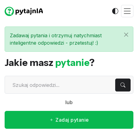
Zadawaj pytania i otrzymuj natychmiast
inteligentne odpowiedzi - przetestuj! :)
Jakie masz
pytanie
?
lub
Zadaj pytanie