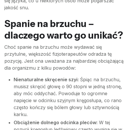
się języka, co u niektórych osób może pogarszać
jakość snu.
Spanie na brzuchu –
dlaczego warto go unikać?
Choć spanie na brzuchu może wydawać się
przytulne, większość fizjoterapeutów odradza tę
pozycję. Jest ona uważana za najbardziej obciążającą
dla organizmu z kilku powodów:
Nienaturalne skręcenie szyi:
Śpiąc na brzuchu,
musisz skręcić głowę o 90 stopni w jedną stronę,
aby móc oddychać. Powoduje to ogromne
napięcie w odcinku szyjnym kręgosłupa, co rano
często kończy się bólem głowy lub sztywnością
karku.
Obciążenie dolnego odcinka pleców:
W tej
pozycji kręgosłup lędźwiowy często wygina się w