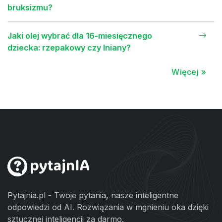
bruksizmu?
Jaki olej wybrać dla 16-miesięcznego
dziecka: rzepakowy czy lniany?
Więcej »
Pytajnia.pl - Twoje pytania, nasze inteligentne
odpowiedzi od AI. Rozwiązania w mgnieniu oka dzięki
sztucznej inteligencji za darmo.