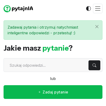
Zadawaj pytania i otrzymuj natychmiast
inteligentne odpowiedzi - przetestuj! :)
Jakie masz
pytanie
?
lub
Zadaj pytanie