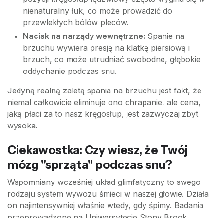
nienaturalny łuk, co może prowadzić do
przewlekłych bólów pleców.
Nacisk na narządy wewnętrzne:
Spanie na
brzuchu wywiera presję na klatkę piersiową i
brzuch, co może utrudniać swobodne, głębokie
oddychanie podczas snu.
Jedyną realną zaletą spania na brzuchu jest fakt, że
niemal całkowicie eliminuje ono chrapanie, ale cena,
jaką płaci za to nasz kręgosłup, jest zazwyczaj zbyt
wysoka.
Ciekawostka: Czy wiesz, że Twój
mózg "sprząta" podczas snu?
Wspomniany wcześniej układ glimfatyczny to swego
rodzaju system wywozu śmieci w naszej głowie. Działa
on najintensywniej właśnie wtedy, gdy śpimy. Badania
przeprowadzone na Uniwersytecie Stony Brook