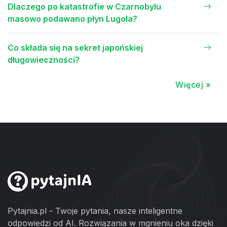
Dlaczego po katastrofie w Czarnobylu
masowo podawano płyn Lugola?
Co składa się na sekret japońskiej
długowieczności?
Więcej »
Pytajnia.pl - Twoje pytania, nasze inteligentne
odpowiedzi od AI. Rozwiązania w mgnieniu oka dzięki