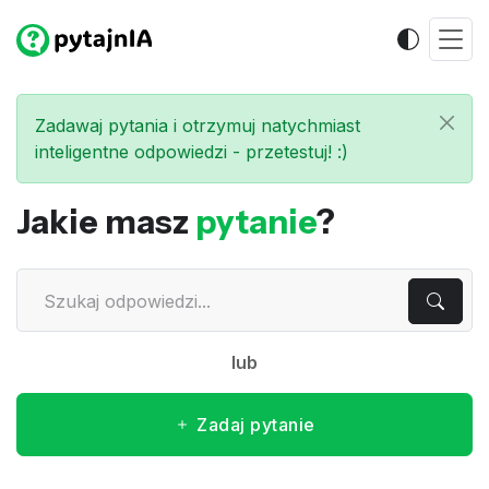
Zadawaj pytania i otrzymuj natychmiast
inteligentne odpowiedzi - przetestuj! :)
Jakie masz
pytanie
?
lub
Zadaj pytanie