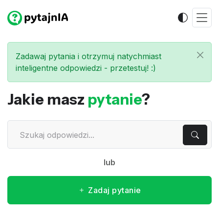
Zadawaj pytania i otrzymuj natychmiast
inteligentne odpowiedzi - przetestuj! :)
Jakie masz
pytanie
?
lub
Zadaj pytanie