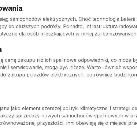
dowania
ięg samochodów elektrycznych. Choć technologia baterii st
jący do dłuższych podróży. Ponadto, infrastruktura ładowania
atyczne dla osób mieszkających w mniej zurbanizowanych
a
 cenę zakupu niż ich spalinowe odpowiedniki, co może być
owanie i serwisowanie, mogą być niższe. Warto również wsp
 do zakupu pojazdów elektrycznych, co również budzi ko
e jako element szerszej polityki klimatycznej i strategii 
ak zakazy sprzedaży nowych samochodów spalinowych w przy
równoważonej przyszłości, inni obawiają się o miejsca p