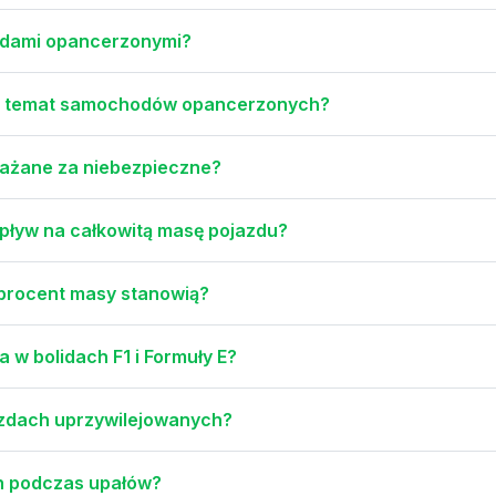
odami opancerzonymi?
 na temat samochodów opancerzonych?
ażane za niebezpieczne?
wpływ na całkowitą masę pojazdu?
 procent masy stanowią?
a w bolidach F1 i Formuły E?
azdach uprzywilejowanych?
ch podczas upałów?