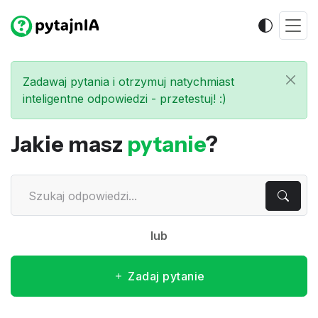
Zadawaj pytania i otrzymuj natychmiast
inteligentne odpowiedzi - przetestuj! :)
Jakie masz
pytanie
?
lub
Zadaj pytanie