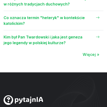
w różnych tradycjach duchowych?
Co oznacza termin "heteryk" w kontekście
katolickim?
Kim był Pan Twardowski i jaka jest geneza
jego legendy w polskiej kulturze?
Więcej »