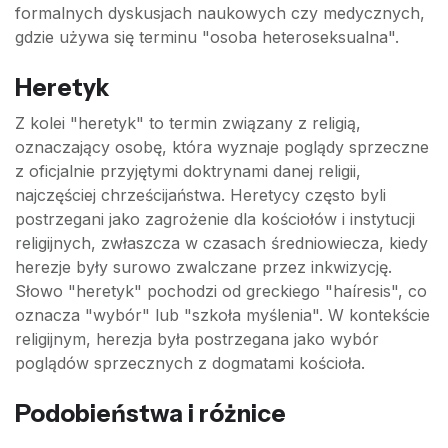
formalnych dyskusjach naukowych czy medycznych,
gdzie używa się terminu "osoba heteroseksualna".
Heretyk
Z kolei "heretyk" to termin związany z religią,
oznaczający osobę, która wyznaje poglądy sprzeczne
z oficjalnie przyjętymi doktrynami danej religii,
najczęściej chrześcijaństwa. Heretycy często byli
postrzegani jako zagrożenie dla kościołów i instytucji
religijnych, zwłaszcza w czasach średniowiecza, kiedy
herezje były surowo zwalczane przez inkwizycję.
Słowo "heretyk" pochodzi od greckiego "haíresis", co
oznacza "wybór" lub "szkoła myślenia". W kontekście
religijnym, herezja była postrzegana jako wybór
poglądów sprzecznych z dogmatami kościoła.
Podobieństwa i różnice