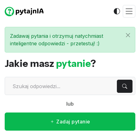
Zadawaj pytania i otrzymuj natychmiast
inteligentne odpowiedzi - przetestuj! :)
Jakie masz
pytanie
?
lub
Zadaj pytanie