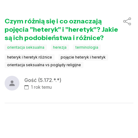
Czym różnią się i co oznaczają
pojęcia "heteryk" i "heretyk"? Jakie
są ich podobieństwa i różnice?
orientacja seksualna
herezja
terminologia
heteryk i heretyk różnice
pojęcie heteryk i heretyk
orientacja seksualna vs poglądy religijne
Gość (5.172.*.*)
1 rok temu