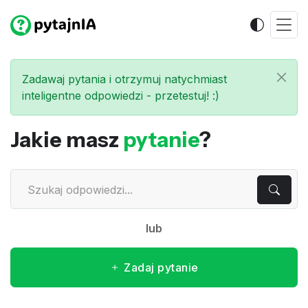
Zadawaj pytania i otrzymuj natychmiast
inteligentne odpowiedzi - przetestuj! :)
Jakie masz
pytanie
?
lub
Zadaj pytanie